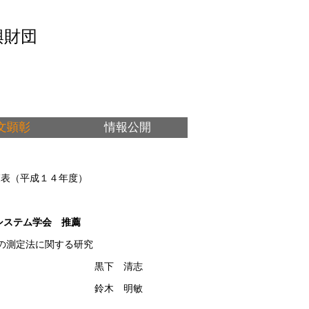
興財団
文顕彰
情報公開
覧表（平成１４年度）
システム学会　推薦
の測定法に関する研究
黒下　清志
鈴木　明敏