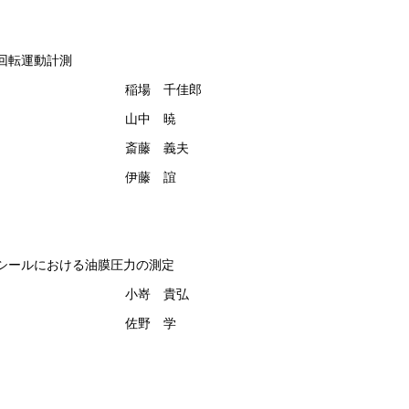
回転運動計測
稲場　千佳郎
山中　暁
斎藤　義夫
伊藤　誼
シールにおける油膜圧力の測定
小嵜　貴弘
佐野　学