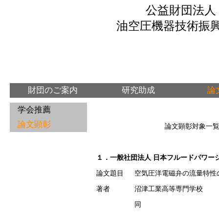
公益財団法人

油空圧機器技術振
財団のご案内
研究助成
論
学会推薦
論文顕彰
論文顕彰対象一
１．一般社団法人 日本フルードパワー
論文題目
空気圧洋電磁弁の流量特性
著者
沼津工業高等専門学校
同