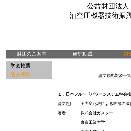
公益財団法人

油空圧機器技術振
財団のご案内
研究助成
論
学会推薦
論文顕彰
論文顕彰対象一
１．日本フルードパワーシステム学会
論文題目
圧力変化法による容器の漏
著者
株式会社ガスター
東京工業大学